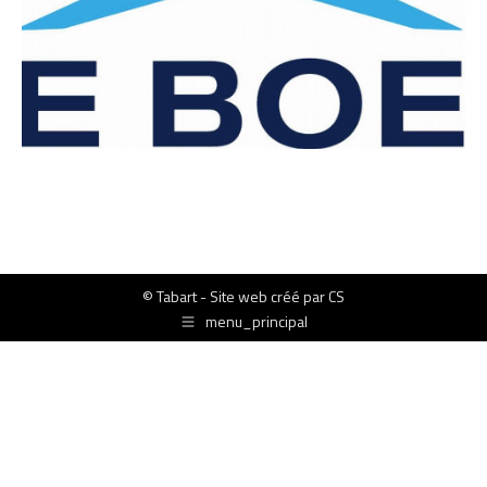
© Tabart - Site web créé par
CS
menu_principal