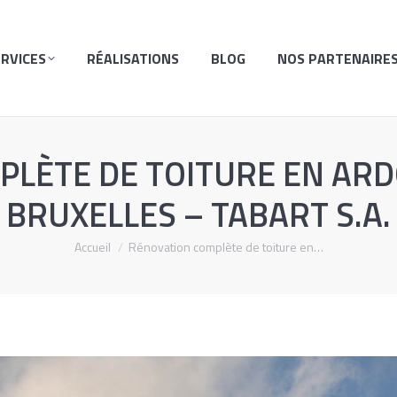
ISATIONS
BLOG
NOS PARTENAIRES
PRIMES ET 
ERVICES
RÉALISATIONS
BLOG
NOS PARTENAIRE
LÈTE DE TOITURE EN ARD
BRUXELLES – TABART S.A.
Vous êtes ici :
Accueil
Rénovation complète de toiture en…