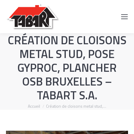
Recherch
:
CRÉATION DE CLOISONS
METAL STUD, POSE
GYPROC, PLANCHER
OSB BRUXELLES –
TABART S.A.
Vous êtes ici :
Accueil
Création de cloisons metal stud,…