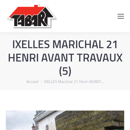
Recherch
:
IXELLES MARICHAL 21
HENRI AVANT TRAVAUX
(5)
Vous êtes ici :
Accueil
IXELLES Marichal 21 Henri AVANT…