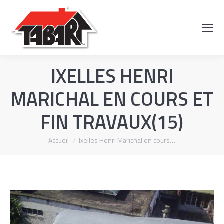
Recherch
:
IXELLES HENRI
MARICHAL EN COURS ET
FIN TRAVAUX(15)
Vous êtes ici :
Accueil
Ixelles Henri Marichal en cours…