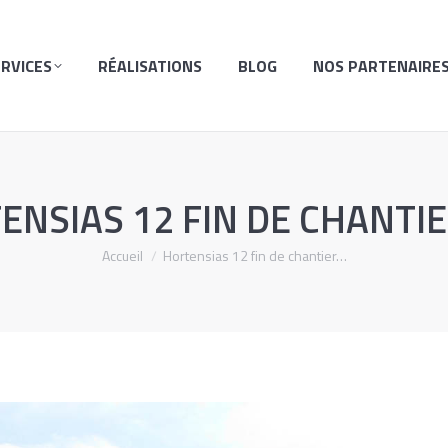
ISATIONS
BLOG
NOS PARTENAIRES
PRIMES ET 
ERVICES
RÉALISATIONS
BLOG
NOS PARTENAIRE
NSIAS 12 FIN DE CHANTIE
Vous êtes ici :
Accueil
Hortensias 12 fin de chantier…