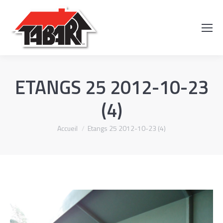
Recherch
:
ETANGS 25 2012-10-23
(4)
Vous êtes ici :
Accueil
Etangs 25 2012-10-23 (4)