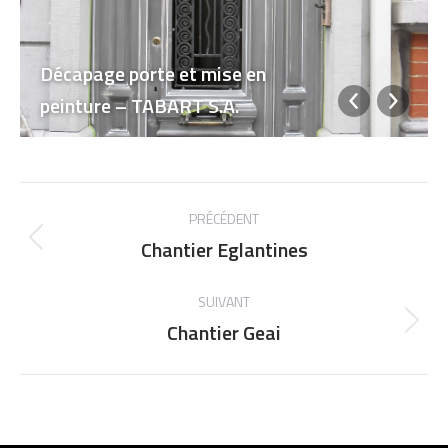
Décapage porte et mise en
peinture – TABART S.A.
NAVIGATION
PRÉCÉDENT
ALBUM
Chantier Eglantines
Album
précédent
:
SUIVANT
Chantier Geai
Album
suivant
: